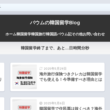
子
バウムの韓国留学Blog
ホーム
韓国留学
韓国旅行
韓国語
バウム記
その他
お問い合わせ
韓国留学終了まで、あと…
日
時間
分
秒
2025年5月29日
イ
海外旅行保険つきクレカは韓国留学
り
でも使える！今準備すべき理由とは
2025年5月6日
申
韓国留学で住民票は抜くべき？海外