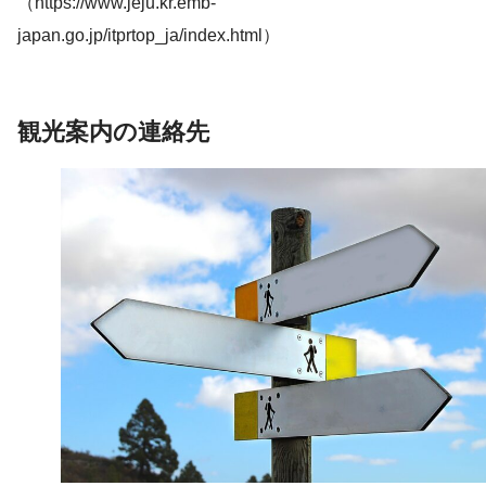
（https://www.jeju.kr.emb-
japan.go.jp/itprtop_ja/index.html）
観光案内の連絡先