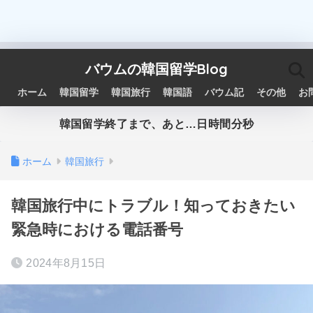
バウムの韓国留学Blog
ホーム
韓国留学
韓国旅行
韓国語
バウム記
その他
お
韓国留学終了まで、あと…
日
時間
分
秒
ホーム
韓国旅行
韓国旅行中にトラブル！知っておきたい
緊急時における電話番号
2024年8月15日