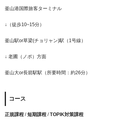
釜山港国際旅客ターミナル
↓（徒歩10~15分）
釜山駅or草梁(チョリャン)駅（1号線）
↓ 老圃（ノポ）方面
釜山大or長箭駅駅（所要時間：約26分）
コース
正規課程
/
短期課程
/
TOPIK対策課程