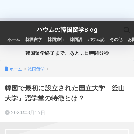
バウムの韓国留学Blog
ホーム
韓国留学
韓国旅行
韓国語
バウム記
その他
お
韓国留学終了まで、あと…
日
時間
分
秒
ホーム
韓国留学
韓国で最初に設立された国立大学「釜山
大学」語学堂の特徴とは？
2024年8月15日