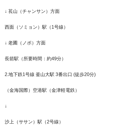
↓ 萇山（チャンサン）方面
西面（ソミョン）駅（1号線）
↓ 老圃（ノポ）方面
長箭駅（所要時間：約49分）
2.地下鉄1号線 釜山大駅 3番出口 (徒歩20分)
（金海国際）空港駅（金津軽電鉄）
↓
沙上（ササン）駅（2号線）