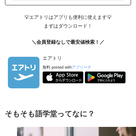
韓国留学のために現地の学校などへ支払いをしたい
なら
Wise
がおすすめ！
💡エアトリはアプリも便利に使えます💡
まずはダウンロード！
＼会員登録なしで最安値検索！／
エアトリ
無料
posted with
アプリーチ
準備はお早めに！
韓国留学の必需品を見る
期間限定キャンペーン中
楽天モバイルを詳しく見る
そもそも語学堂ってなに？
低コストで送金
ポイントをゲット！
Wise公式HPで詳細をチェック